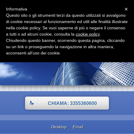
Menu
×
Informativa
Questo sito o gli strumenti terzi da questo utilizzati si avvalgono
L'Elaboratore srl Condomini
di cookie necessari al funzionamento ed utili alle finalità illustrate
nella cookie policy. Se vuoi saperne di più o negare il consenso
Amministrazione Condomini Consulenze Studio Tecnico
Geom. Massimo Cristoferi
a tutti o ad alcuni cookie, consulta la
cookie policy
.
Chiudendo questo banner, scorrendo questa pagina, cliccando
su un link o proseguendo la navigazione in altra maniera,
acconsenti all’uso dei cookie.
CHIAMA: 3355360600
Desktop
Email