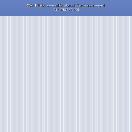
2023 L'Elaboratore srl Condomini . Tutti i diritti riservati.
P.I.: 07577271005